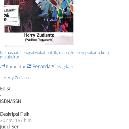
Kekuasaan sebagai wakaf politik; manajemen yogyakarta kota
multikultur
Komentar
Penanda
Bagikan
Herry Zudianto
Edisi
-
ISBN/ISSN
-
Deskripsi Fisik
20 cm; 167 hlm.
Judul Seri