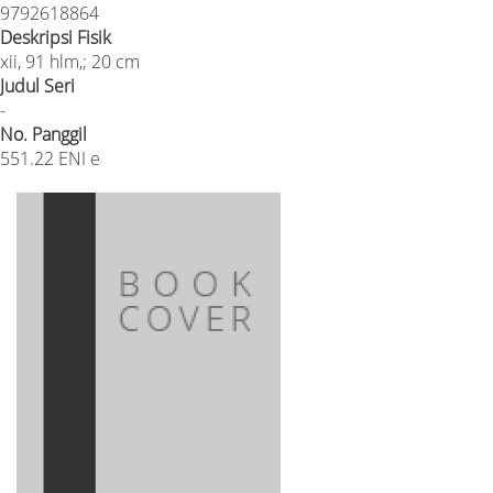
9792618864
Deskripsi Fisik
xii, 91 hlm,; 20 cm
Judul Seri
-
No. Panggil
551.22 ENI e