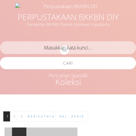
PERPUSTAKAAN BKKBN DIY
Perwakilan BKKBN Daerah Istimewa Yogyakarta
CARI
Pencarian Spesifik
Koleksi
1
2
3
BERIKUTNYA
HAL. AKHIR