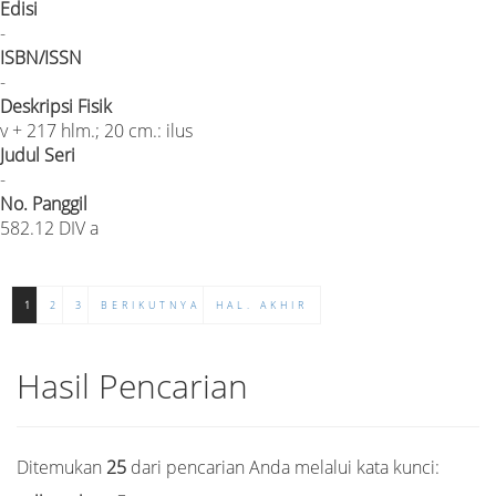
Edisi
-
ISBN/ISSN
-
Deskripsi Fisik
v + 217 hlm.; 20 cm.: ilus
Judul Seri
-
No. Panggil
582.12 DIV a
1
2
3
BERIKUTNYA
HAL. AKHIR
Hasil Pencarian
Ditemukan
25
dari pencarian Anda melalui kata kunci: